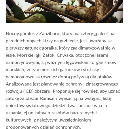
Nocny góralek z Zanzibaru, który ma cztery „palce” na
przednich nogach i trzy na grzbiecie, jest uważany za
pierwszy gatunek góralka, który zaaklimatyzował się w
lesie. Morskie łąki Zatoki Chwaka, otoczone lasami
namorzynowymi, są ważnymi lęgowiskami organizmów
morskich, w tym morskich gatunków ryb. Lasy
namorzynowe są również dobrą pożywką dla ptaków.
Analizowane jest planowanie ochrony i zintegrowanego
rozwoju (ICD) obszaru. Proponuje się również, aby uznać
zatokę za obszar Ramsar i wpisać ją na wstępną listę
obiektów światowego dziedzictwa Tanzanii w celu
uznania jej unikalnych zasobów naturalnych i
kulturowych, z należytym uwzględnieniem
proponowanych działań ochronnych.