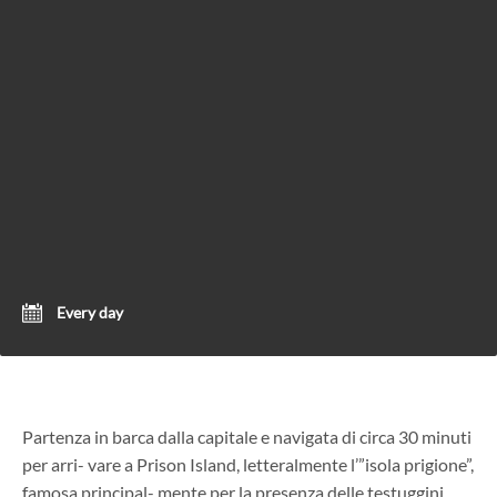
Every day
Partenza in barca dalla capitale e navigata di circa 30 minuti
per arri- vare a Prison Island, letteralmente l’”isola prigione”,
famosa principal- mente per la presenza delle testuggini