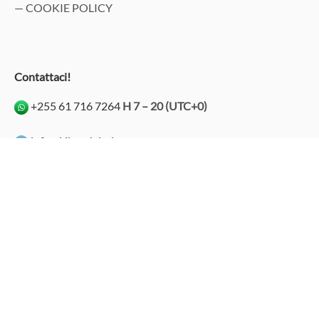
— COOKIE POLICY
Contattaci!
+255 61 716 7264
H 7 – 20 (UTC+0)
info@kibandalodge.com
info@tgidiving.com
kibandalodge
kibanda Lodge
Kibanda Beach Club