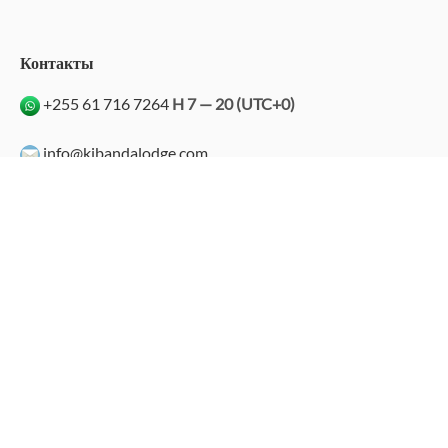
Контакты
+255 61 716 7264
H 7 — 20 (UTC+0)
info@kibandalodge.com
info@tgidiving.com
kibandalodge
kibanda Lodge
Kibanda Beach Club