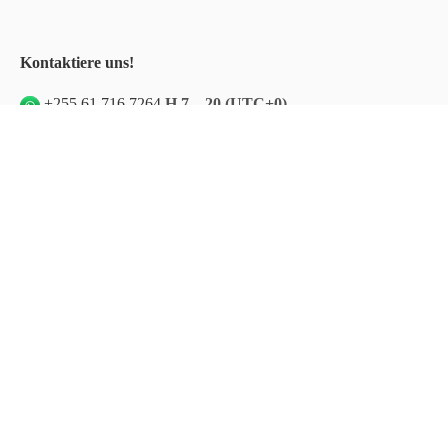
Kontaktiere uns!
+255 61 716 7264
H 7 – 20 (UTC+0)
info@kibandalodge.com
info@tgidiving.com
kibandalodge
kibandabeachclub